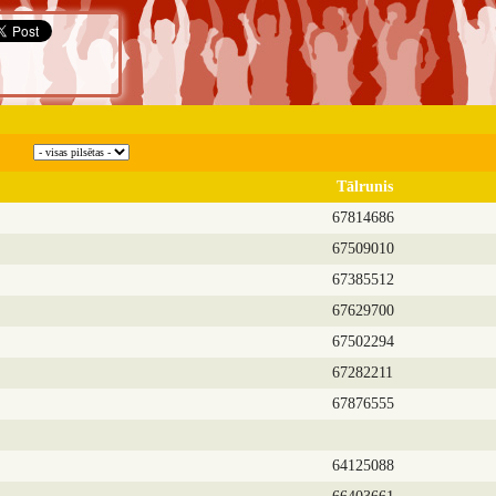
Tālrunis
67814686
67509010
67385512
67629700
67502294
67282211
67876555
64125088