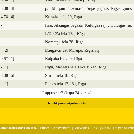
5.50 [1]
Viestura iela 26, Jēkabpils raj.
5.00 [4]
p/n Murjāņi, "Ieviņas" , Sējas pagasts, Rīgas rajons,
4.78 [4]
Ķīpsalas iela 20, Rīga
-
Ķīši, Alsungas pagasts, Kuldīgas raj. , Kuldīgas raj.
-
Lāčplēša iela 123, Rīga
-
Nometņu iela 38, Rīga
- [2]
Daugavas 29, Mārupe, Rīgas raj.
9.67 [1]
Kalpaka bulv. 9, Rīga
- [1]
Rīga, Merķeļa iela 11-418.kab, Rīga
8.00 [6]
Stirnu iela 10, Rīga
- [1]
Pērses iela 13-13a, Rīga
Lappuse 1/2 (kopā 24 vietas)
Ieteikt jaunu atpūtas vietu
uto atsauksmes un info
|
Filmas
|
Apsveikumi
|
Anekdotes
|
Joki
|
Video
|
Degvielas cen