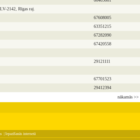
66403661
 LV-2142, Rīgas raj.
67608005
63351215
67282090
67420558
29121111
67701523
29412394
nākamās >>
as
|
Iepazīšanās internetā