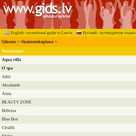
English - recreational guide to Latvia
Русский - путеводитель отдых
Sākums
>
Skaistumkopšana
>
Nosaukums
Aqua villa
O`spa
Aditi
Akvalande
Anita
BEAUTY ZONE
Bellezza
Blue Box
Cīrulīši