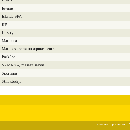
Efekts
Ieviņas
Islande SPA
Ķīši
Luxary
Mariposa
Mārupes sporta un atpūtas centrs
ParkSpa
SAMANA, masāžu salons
Sportima
Stila studija
Iesakām:
Iepazīšanās
|
A