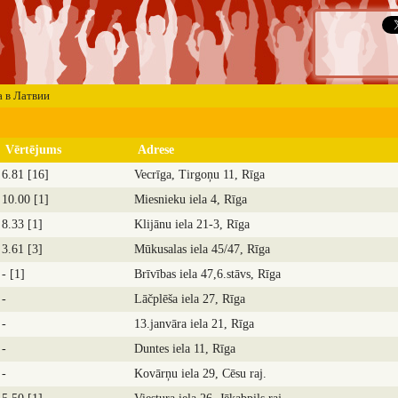
а в Латвии
Vērtējums
Adrese
6.81 [16]
Vecrīga, Tirgoņu 11, Rīga
10.00 [1]
Miesnieku iela 4, Rīga
8.33 [1]
Klijānu iela 21-3, Rīga
3.61 [3]
Mūkusalas iela 45/47, Rīga
- [1]
Brīvības iela 47,6.stāvs, Rīga
-
Lāčplēša iela 27, Rīga
-
13.janvāra iela 21, Rīga
-
Duntes iela 11, Rīga
-
Kovārņu iela 29, Cēsu raj.