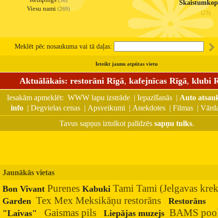
(36)
Skaistumkop
Viesu nami
(269)
(23)
Meklēt pēc nosaukuma vai tā daļas:
Ieteikt jaunu atpūtas vietu
Aktuālākais:
restorāni Rīgā
,
kafejnīcas Rīgā
,
klubi 
Iesakām apmeklēt:
WWW lapu izstrāde
|
Iepazīšanās
|
Auto atsau
info
|
Degvielas cenas
|
Apsveikumi
|
Anekdotes
|
Filmas
|
Vārda
Tavus sapņus iztulkot palīdzēs
sapņu tulks
.
Jaunākās vietas
Purenes
Tami Tami (Jelgavas krek
Bon Vivant
Kabuki
Tex Mex Meksikāņu restorāns
Garden
Restorāns
Gaismas pils
BAMS pool
"Laivas"
Liepājas muzejs