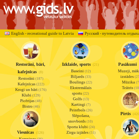
English - recreational guide to Latvia
Русский - путеводитель отдых
Restorāni, bāri,
Izklaide, sports
Pasākumi
(21)
Baseini
Muzeji, māk
kafejnīcas
(12)
(8)
Biljards
izstādes
(33)
(2
Restorāni
(187)
Boulings
Mūzika
(22)
(7
Kafejnīcas
(222)
Ekstremālais
Teātris
(10
Krogi un bāri
(176)
sports
(22)
Klubi
(129)
Golfs
(13)
Picērijas
(48)
Kartingi
(7)
Bistro
(46)
Peintbols
(26)
Pirtis
(42
Slēpošana,
snovbords
(10)
Sporta klubi
(24)
Viesnīcas
Zirgu izjādes
(126)
(51)
Kempings