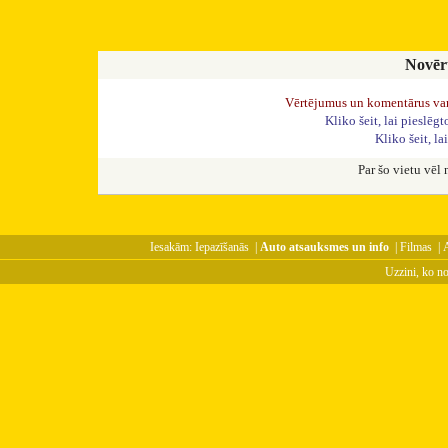
Novērt
Vērtējumus un komentārus var d
Kliko šeit, lai pieslēgt
Kliko šeit, la
Par šo vietu vēl
Iesakām:
Iepazīšanās
|
Auto atsauksmes un info
|
Filmas
|
Uzzini, ko n