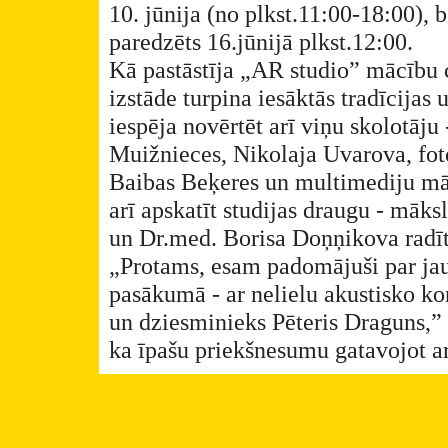
10. jūnija (no plkst.11:00-18:00), 
paredzēts 16.jūnijā plkst.12:00.
Kā pastāstīja „AR studio” mācību ce
izstāde turpina iesāktās tradīcijas
iespēja novērtēt arī viņu skolotāju
Muižnieces, Nikolaja Uvarova, foto
Baibas Beķeres un multimediju mā
arī apskatīt studijas draugu - māk
un Dr.med. Borisa Doņņikova radītā
„Protams, esam padomājuši par ja
pasākumā - ar nelielu akustisko ko
un dziesminieks Pēteris Draguns,” i
ka īpašu priekšnesumu gatavojot ar