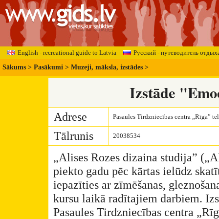
English - recreational guide to Latvia
Русский - путеводитель отдых
Sākums
>
Pasākumi
>
Muzeji, māksla, izstādes
>
Izstāde "Emoc
Adrese
Pasaules Tirdzniecības centra „Rīga” telp
Tālrunis
20038534
„Alises Rozes dizaina studija” („A
piekto gadu pēc kārtas ielūdz skatī
iepazīties ar zīmēšanas, gleznošana
kursu laikā radītajiem darbiem. I
Pasaules Tirdzniecības centra „Rīga